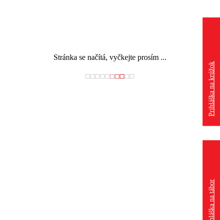
Stránka se načítá, vyčkejte prosím ...
Prihláška na krúžok
Prihláška na tábor