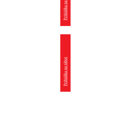
Prihláška na krúžok
Prihláška na tábor